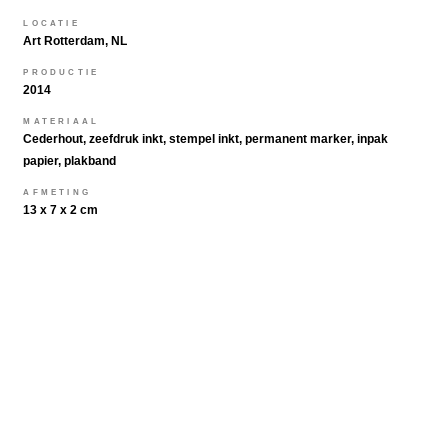
LOCATIE
Art Rotterdam, NL
PRODUCTIE
2014
MATERIAAL
Cederhout, zeefdruk inkt, stempel inkt, permanent marker, inpak
papier, plakband
AFMETING
13 x 7 x 2 cm