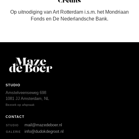
Credits
Op uitnodiging van Art Rotterdam i.s.m. het Mondriaan
Fonds en De Nederlandsche Bank.
STUDIO
Amstelveenseweg 698
1081 JJ Amsterdam, NL
Bezoek op afspraak
CONTACT
mail@mazedeboer.nl
STUDIO
info@dudokdegroot.nl
GALERIE