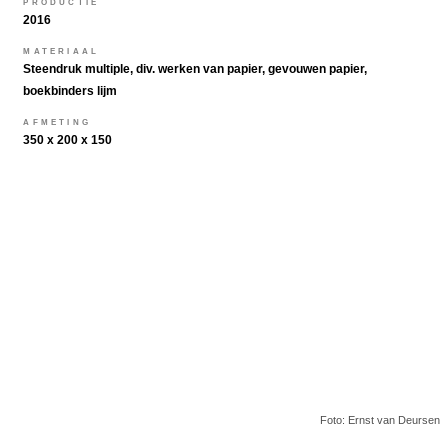
PRODUCTIE
2016
MATERIAAL
Steendruk multiple, div. werken van papier, gevouwen papier,
boekbinders lijm
AFMETING
350 x 200 x 150
Foto: Ernst van Deursen