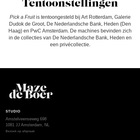
Tentoonstellingen
Pick a Fruit
is tentoongesteld bij Art Rotterdam, Galerie
Dudok de Groot, De Nederlandsche Bank, Heden (Den
Haag) en PwC Amsterdam. De machines bevinden zich
in de collecties van De Nederlandsche Bank, Heden en
een privécollectie.
STUDIO
Amstelveenseweg 698
1081 JJ Amsterdam, NL
Bezoek op afspraak