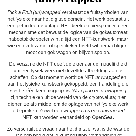
Pick a Fruit (un)wrapped
verplaatst de fruitsymbolen van
het fysieke naar het digitale domein. Het werk bestaat uit
een gelimiteerde oplage NFT-beelden, verspreid via een
mechanisme dat bewust de logica van de gokautomaat
nabootst: de speler wint altijd een NFT-kunstwerk, maar
wie een zeldzamer of specifieker beeld wil bemachtigen,
moet een gok wagen en blijven spelen.
De verzamelde NFT geeft de eigenaar de mogelijkheid
om een fysiek werk met dezelfde afbeelding aan te
schaffen. Op dat moment wordt de NFT
unwrapped
en
aan het fysieke kunstwerk gekoppeld, een handeling die
slechts één keer mogelijk is.
Wrapping
en
unwrapping
zijn technieken uit de wereld van de cryptovaluta; hier
dienen ze als middel om de oplage van het fysieke werk
te beperken. Zowel een
wrapped
als een
unwrapped
NFT kan worden verhandeld op OpenSea.
Zo verschuift de vraag naar het digitale: wat is de waarde
van een beeld dat je kunt bezitten, verhandelen of